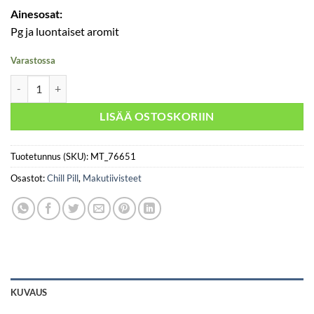
Ainesosat:
Pg ja luontaiset aromit
Varastossa
Chill Pill – Mind Blaster Furious Grape määrä
LISÄÄ OSTOSKORIIN
Tuotetunnus (SKU):
MT_76651
Osastot:
Chill Pill
,
Makutiivisteet
KUVAUS