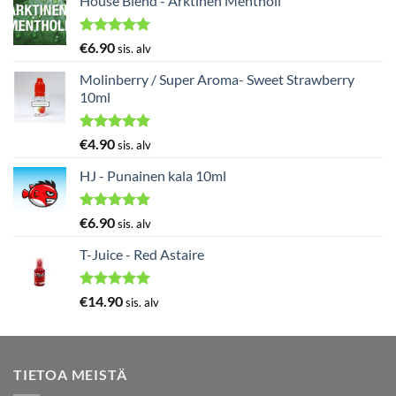
House Blend - Arktinen Mentholi
Arvostelu
€
6.90
sis. alv
tuotteesta:
5.00
/ 5
Molinberry / Super Aroma- Sweet Strawberry
10ml
Arvostelu
€
4.90
sis. alv
tuotteesta:
5.00
/ 5
HJ - Punainen kala 10ml
Arvostelu
€
6.90
sis. alv
tuotteesta:
5.00
/ 5
T-Juice - Red Astaire
Arvostelu
€
14.90
sis. alv
tuotteesta:
5.00
/ 5
TIETOA MEISTÄ