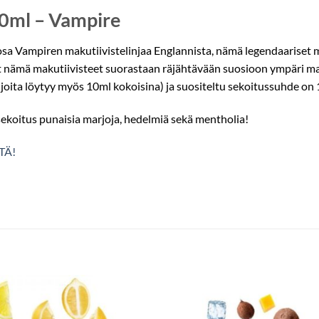
30ml – Vampire
sa Vampiren makutiivistelinjaa Englannista, nämä legendaariset mak
eet nämä makutiivisteet suorastaan räjähtävään suosioon ympäri m
oita löytyy myös 10ml kokoisina) ja suositeltu sekoitussuhde on
ekoitus punaisia marjoja, hedelmiä sekä mentholia!
TÄ!