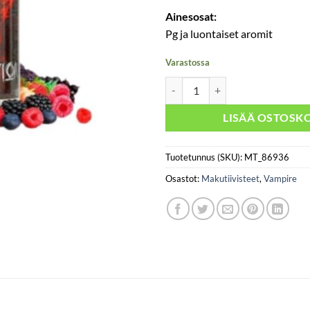
Ainesosat:
Pg ja luontaiset aromit
Varastossa
Attraction 30ml - Vampire määrä
LISÄÄ OSTOSKO
Tuotetunnus (SKU):
MT_86936
Osastot:
Makutiivisteet
,
Vampire