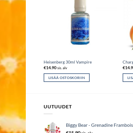
30ml – Vampire
Heisenberg 30ml Vampire
Charg
€
14.90
€
14.
sis. alv
IIN
LISÄÄ OSTOSKORIIN
LI
UUTUUDET
Biggy Bear - Grenadine Frambois
€
15.90
sis. alv