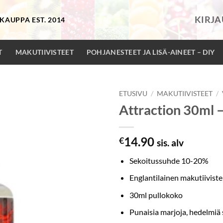
KIRJ
KAUPPA EST. 2014
T
MAKUTIIVISTEET
POHJANESTEET JA LISÄ-AINEET – DIY
ETUSIVU
/
MAKUTIIVISTEET
/
Attraction 30ml 
14.90
€
sis. alv
Sekoitussuhde 10-20%
Englantilainen makutiiviste
30ml pullokoko
Punaisia marjoja, hedelmiä