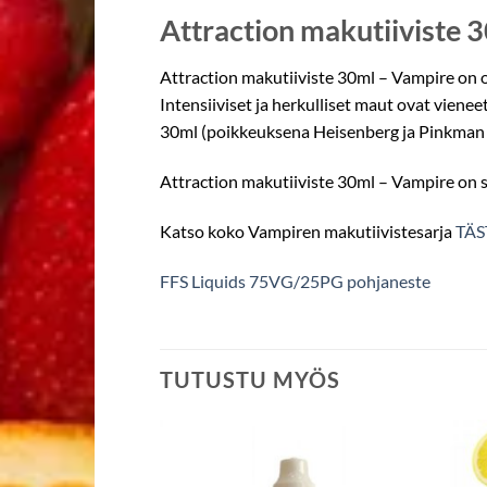
Attraction makutiiviste 
Attraction makutiiviste 30ml – Vampire on o
Intensiiviset ja herkulliset maut ovat vien
30ml (poikkeuksena Heisenberg ja Pinkman j
Attraction makutiiviste 30ml – Vampire on s
Katso koko Vampiren makutiivistesarja
TÄS
FFS Liquids 75VG/25PG pohjaneste
TUTUSTU MYÖS