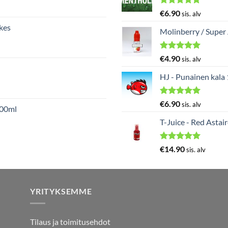
Arvostelu
€
6.90
sis. alv
tuotteesta:
kes
5.00
/ 5
Molinberry / Super
Arvostelu
€
4.90
sis. alv
tuotteesta:
5.00
/ 5
HJ - Punainen kala
Arvostelu
€
6.90
sis. alv
000ml
tuotteesta:
5.00
/ 5
T-Juice - Red Astai
Arvostelu
€
14.90
sis. alv
tuotteesta:
5.00
/ 5
YRITYKSEMME
Tilaus ja toimitusehdot