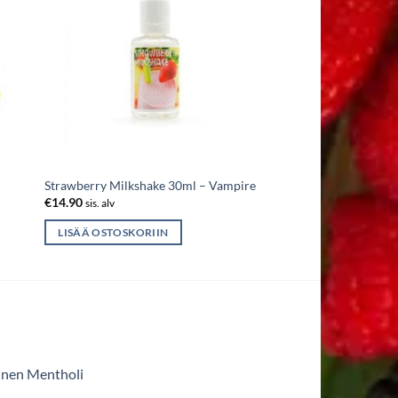
Strawberry Milkshake 30ml – Vampire
€
14.90
sis. alv
LISÄÄ OSTOSKORIIN
inen Mentholi