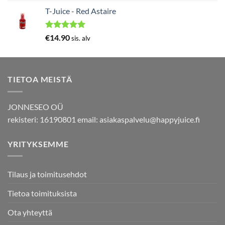
5.00
/ 5
T-Juice - Red Astaire
Arvostelu
€
14.90
sis. alv
tuotteesta:
5.00
/ 5
TIETOA MEISTÄ
JONNESEO OÜ
rekisteri: 16190801 email:
asiakaspalvelu@happyjuice.fi
YRITYKSEMME
Tilaus ja toimitusehdot
Tietoa toimituksista
Ota yhteyttä