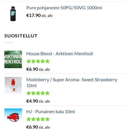
Pure pohjaneste 50PG/50VG 1000ml
€
17.90
sis. alv
SUOSITELLUT
House Blend - Arktinen Mentholi
Arvostelu
€
6.90
sis. alv
tuotteesta:
5.00
/ 5
Molinberry / Super Aroma- Sweet Strawberry
10ml
Arvostelu
€
4.90
sis. alv
tuotteesta:
5.00
/ 5
HJ - Punainen kala 10ml
Arvostelu
€
6.90
sis. alv
tuotteesta: