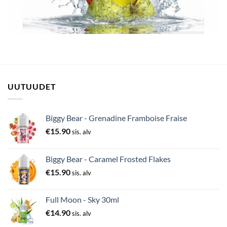
UUTUUDET
Biggy Bear - Grenadine Framboise Fraise
€
15.90
sis. alv
Biggy Bear - Caramel Frosted Flakes
€
15.90
sis. alv
Full Moon - Sky 30ml
€
14.90
sis. alv