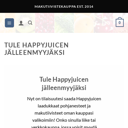
Skip
MAKUTIIVISTEKAUPPA EST. 2014
to
content
0
TULE HAPPYJUICEN
JÄLLEENMYYJÄKSI
Tule Happyjuicen
jälleenmyyjäksi
Nyt on tilaisuutesi saada Happyjuicen
laadukkaat pohjanesteet ja
makutiivisteet oman kauppasi
valikoimiin! Onko sinulla liike tai
verkkokauppa, jossa voisit myydä