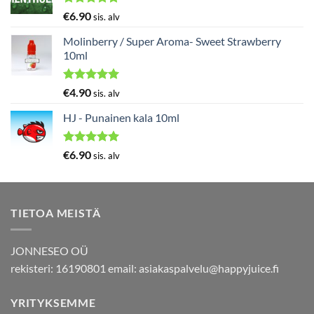
Arvostelu
€
6.90
sis. alv
tuotteesta:
5.00
/ 5
Molinberry / Super Aroma- Sweet Strawberry
10ml
Arvostelu
€
4.90
sis. alv
tuotteesta:
5.00
/ 5
HJ - Punainen kala 10ml
Arvostelu
€
6.90
sis. alv
tuotteesta:
5.00
/ 5
TIETOA MEISTÄ
JONNESEO OÜ
rekisteri: 16190801 email:
asiakaspalvelu@happyjuice.fi
YRITYKSEMME