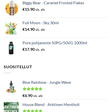
Biggy Bear - Caramel Frosted Flakes
€
15.90
sis. alv
Full Moon - Sky 30ml
€
14.90
sis. alv
Pure pohjaneste 50PG/50VG 1000ml
€
17.90
sis. alv
SUOSITELLUT
Blue Rainbow - Jungle Wave
Arvostelu
€
6.90
sis. alv
tuotteesta:
5.00
/ 5
House Blend - Arktinen Mentholi