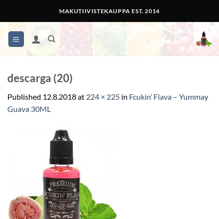
Skip
MAKUTIIVISTEKAUPPA EST. 2014
to
content
descarga (20)
Published
12.8.2018
at
224 × 225
in
Fcukin’ Flava – Yummay
Guava 30ML