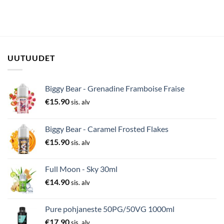
UUTUUDET
Biggy Bear - Grenadine Framboise Fraise
€
15.90
sis. alv
Biggy Bear - Caramel Frosted Flakes
€
15.90
sis. alv
Full Moon - Sky 30ml
€
14.90
sis. alv
Pure pohjaneste 50PG/50VG 1000ml
€
17.90
sis. alv