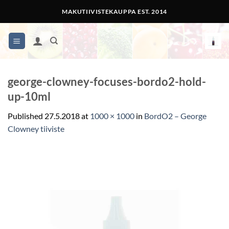
Skip
MAKUTIIVISTEKAUPPA EST. 2014
to
content
george-clowney-focuses-bordo2-hold-
up-10ml
Published
27.5.2018
at
1000 × 1000
in
BordO2 – George
Clowney tiiviste