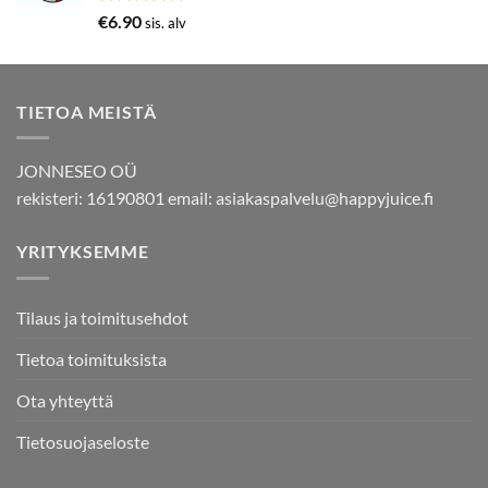
Arvostelu
€
6.90
sis. alv
tuotteesta:
5.00
/ 5
TIETOA MEISTÄ
JONNESEO OÜ
rekisteri: 16190801 email:
asiakaspalvelu@happyjuice.fi
YRITYKSEMME
Tilaus ja toimitusehdot
Tietoa toimituksista
Ota yhteyttä
Tietosuojaseloste