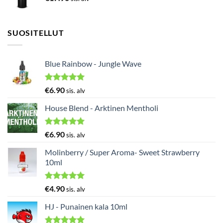
SUOSITELLUT
Blue Rainbow - Jungle Wave
Arvostelu
€
6.90
sis. alv
tuotteesta:
5.00
/ 5
House Blend - Arktinen Mentholi
Arvostelu
€
6.90
sis. alv
tuotteesta:
5.00
/ 5
Molinberry / Super Aroma- Sweet Strawberry
10ml
Arvostelu
€
4.90
sis. alv
tuotteesta:
5.00
/ 5
HJ - Punainen kala 10ml