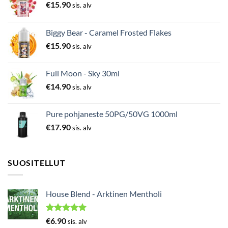
€
15.90
sis. alv
Biggy Bear - Caramel Frosted Flakes
€
15.90
sis. alv
Full Moon - Sky 30ml
€
14.90
sis. alv
Pure pohjaneste 50PG/50VG 1000ml
€
17.90
sis. alv
SUOSITELLUT
House Blend - Arktinen Mentholi
Arvostelu
€
6.90
sis. alv
tuotteesta: