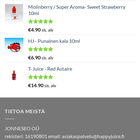
5.00
/ 5
Molinberry / Super Aroma- Sweet Strawberry
10ml
Arvostelu
€
4.90
sis. alv
tuotteesta:
5.00
/ 5
HJ - Punainen kala 10ml
Arvostelu
€
6.90
sis. alv
tuotteesta:
5.00
/ 5
T-Juice - Red Astaire
Arvostelu
€
14.90
sis. alv
tuotteesta:
5.00
/ 5
TIETOA MEISTÄ
JONNESEO OÜ
rekisteri: 16190801 email:
asiakaspalvelu@happyjuice.fi