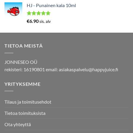
5.00
/ 5
HJ - Punainen kala 10ml
Arvostelu
€
6.90
sis. alv
tuotteesta:
5.00
/ 5
TIETOA MEISTÄ
JONNESEO OÜ
rekisteri: 16190801 email:
asiakaspalvelu@happyjuice.fi
YRITYKSEMME
Tilaus ja toimitusehdot
Tietoa toimituksista
Ota yhteyttä