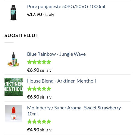
Pure pohjaneste 50PG/50VG 1000ml
€
17.90
sis. alv
SUOSITELLUT
Blue Rainbow - Jungle Wave
Arvostelu
€
6.90
sis. alv
tuotteesta:
5.00
/ 5
House Blend - Arktinen Mentholi
Arvostelu
€
6.90
sis. alv
tuotteesta:
5.00
/ 5
Molinberry / Super Aroma- Sweet Strawberry
10ml
Arvostelu
€
4.90
sis. alv
tuotteesta: