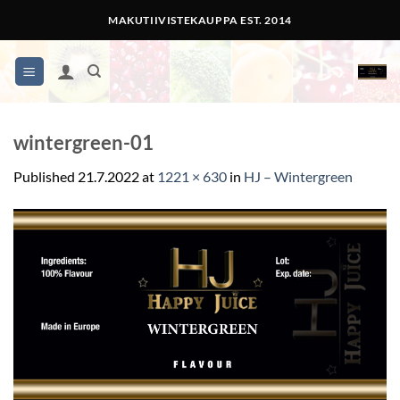
Skip
MAKUTIIVISTEKAUPPA EST. 2014
to
content
wintergreen-01
Published
21.7.2022
at
1221 × 630
in
HJ – Wintergreen