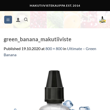
Skip
MAKUTIIVISTEKAUPPA EST. 2014
to
content
green_banana_makutiiviste
Published
19.10.2020
at
800 × 800
in
Ultimate – Green
Banana