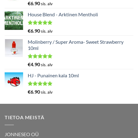
Arvostelu
€
6.90
sis. alv
tuotteesta:
5.00
/ 5
House Blend - Arktinen Mentholi
Arvostelu
€
6.90
sis. alv
tuotteesta:
5.00
/ 5
Molinberry / Super Aroma- Sweet Strawberry
10ml
Arvostelu
€
4.90
sis. alv
tuotteesta:
5.00
/ 5
HJ - Punainen kala 10ml
Arvostelu
€
6.90
sis. alv
tuotteesta:
5.00
/ 5
TIETOA MEISTÄ
JONNESEO OÜ