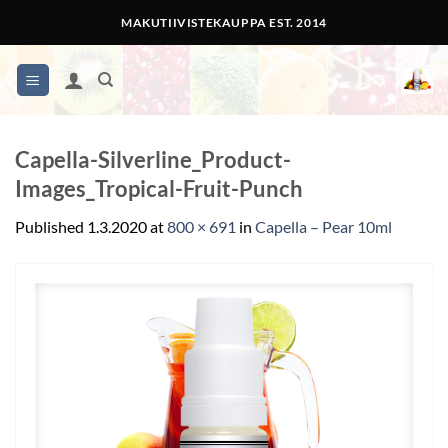
Skip
MAKUTIIVISTEKAUPPA EST. 2014
to
content
Capella-Silverline_Product-
Images_Tropical-Fruit-Punch
Published
1.3.2020
at
800 × 691
in
Capella – Pear 10ml