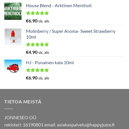
5.00
/ 5
House Blend - Arktinen Mentholi
Arvostelu
€
6.90
sis. alv
tuotteesta:
5.00
/ 5
Molinberry / Super Aroma- Sweet Strawberry
10ml
Arvostelu
€
4.90
sis. alv
tuotteesta:
5.00
/ 5
HJ - Punainen kala 10ml
Arvostelu
€
6.90
sis. alv
tuotteesta:
5.00
/ 5
TIETOA MEISTÄ
JONNESEO OÜ
rekisteri: 16190801 email:
asiakaspalvelu@happyjuice.fi