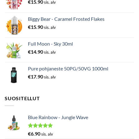
€
15.90
sis. alv
Biggy Bear - Caramel Frosted Flakes
€
15.90
sis. alv
Full Moon - Sky 30ml
€
14.90
sis. alv
Pure pohjaneste 50PG/50VG 1000ml
€
17.90
sis. alv
SUOSITELLUT
Blue Rainbow - Jungle Wave
Arvostelu
€
6.90
sis. alv
tuotteesta: