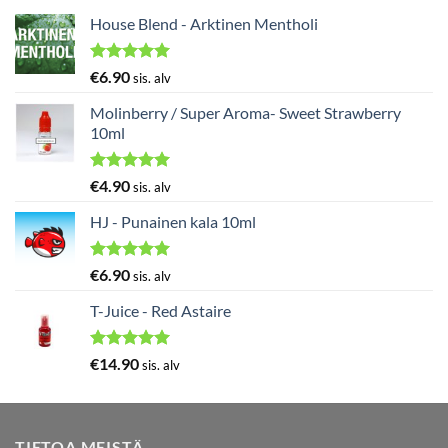
House Blend - Arktinen Mentholi
Arvostelu
€
6.90
sis. alv
tuotteesta:
5.00
/ 5
Molinberry / Super Aroma- Sweet Strawberry
10ml
Arvostelu
€
4.90
sis. alv
tuotteesta:
5.00
/ 5
HJ - Punainen kala 10ml
Arvostelu
€
6.90
sis. alv
tuotteesta:
5.00
/ 5
T-Juice - Red Astaire
Arvostelu
€
14.90
sis. alv
tuotteesta:
5.00
/ 5
TIETOA MEISTÄ