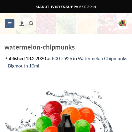
Skip
MAKUTIIVISTEKAUPPA EST. 2014
to
content
watermelon-chipmunks
Published
18.2.2020
at
800 × 926
in
Watermelon Chipmunks
– Bigmouth 10ml