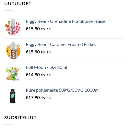
UUTUUDET
Biggy Bear - Grenadine Framboise Fraise
€
15.90
sis. alv
Biggy Bear - Caramel Frosted Flakes
€
15.90
sis. alv
Full Moon - Sky 30ml
€
14.90
sis. alv
Pure pohjaneste 50PG/50VG 1000ml
€
17.90
sis. alv
SUOSITELLUT