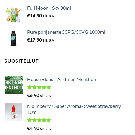
Full Moon - Sky 30ml
€
14.90
sis. alv
Pure pohjaneste 50PG/50VG 1000ml
€
17.90
sis. alv
SUOSITELLUT
House Blend - Arktinen Mentholi
Arvostelu
€
6.90
sis. alv
tuotteesta:
5.00
/ 5
Molinberry / Super Aroma- Sweet Strawberry
10ml
Arvostelu
€
4.90
sis. alv
tuotteesta: