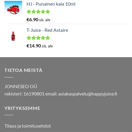
5.00
/ 5
HJ - Punainen kala 10ml
Arvostelu
€
6.90
sis. alv
tuotteesta:
5.00
/ 5
T-Juice - Red Astaire
Arvostelu
€
14.90
sis. alv
tuotteesta:
5.00
/ 5
TIETOA MEISTÄ
JONNESEO OÜ
rekisteri: 16190801 email:
asiakaspalvelu@happyjuice.fi
YRITYKSEMME
Tilaus ja toimitusehdot