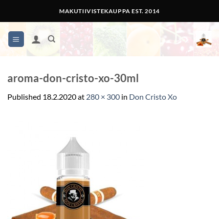
Skip
MAKUTIIVISTEKAUPPA EST. 2014
to
content
aroma-don-cristo-xo-30ml
Published
18.2.2020
at
280 × 300
in
Don Cristo Xo